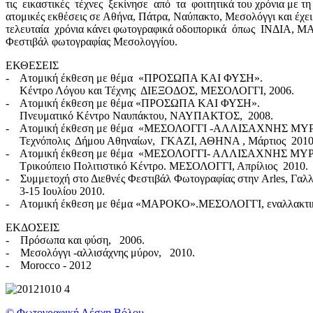
τις εικαστικές τέχνες ξεκίνησε από τα φοιτητικά του χρόνια με τη
ατομικές εκθέσεις σε Αθήνα, Πάτρα, Ναύπακτο, Μεσολόγγι και έχ
τελευταία χρόνια κάνει φωτογραφικά οδοιπορικά όπως ΙΝΔΙΑ, 
Φεστιβάλ φωτογραφίας Μεσολογγίου.
ΕΚΘΕΣΕΙΣ
- Ατομική έκθεση με θέμα «ΠΡΟΣΩΠΑ ΚΑΙ ΦΥΣΗ».
Κέντρο Λόγου και Τέχνης ΔΙΕΞΟΔΟΣ, ΜΕΣΟΛΟΓΓΙ, 2006.
- Ατομική έκθεση με θέμα «ΠΡΟΣΩΠΑ ΚΑΙ ΦΥΣΗ».
Πνευματικό Κέντρο Ναυπάκτου, ΝΑΥΠΑΚΤΟΣ, 2008.
- Ατομική έκθεση με θέμα «ΜΕΣΟΛΟΓΓΙ -ΑΛΛΙΣΑΧΝΗΣ ΜΥ
Τεχνόπολις Δήμου Αθηναίων, ΓΚΑΖΙ, ΑΘΗΝΑ , Μάρτιος 2010
- Ατομική έκθεση με θέμα «ΜΕΣΟΛΟΓΓΙ- ΑΛΛΙΣΑΧΝΗΣ ΜΥ
Τρικούπειο Πολιτιστικό Κέντρο. ΜΕΣΟΛΟΓΓΙ, Απρίλιος 2010.
- Συμμετοχή στο Διεθνές Φεστιβάλ Φωτογραφίας στην Arles, Γαλλ
3-15 Ιουλίου 2010.
- Ατομική έκθεση με θέμα «MΑΡΟΚΟ».ΜΕΣΟΛΟΓΓΙ, εναλλακτικό
ΕΚΔΟΣΕΙΣ
- Πρόσωπα και φύση, 2006.
- Μεσολόγγι -αλλισάχνης μύρον, 2010.
- Morocco - 2012
© Φωτογραφική Λέσχη Βόλου