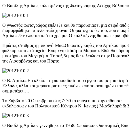
Ο Βασίλης Αρτίκος καλεσμένος της Φωτογραφκής Λέσχης Βόλου παρ
Ο γνωστός φωτογράφος επέλεξε και θα παρουσιάσει μια σειρά από φ
διαμορφώθηκε τα τελευταία χρόνια. Οι φωτογραφίες του, που διακρί
Αρτίκος δεν έλκεται από το χρώμα. Ο καλλιτέχνης θα μας περιδιαβά
Πρώτος σταθμός η μακρινή Ινδία.Οι φωτογραφίες του Αρτίκου προβ
φολκορικό της στοιχείο. Επόμενη στάση το Μαρόκο. Εδώ θα πάρουμ
μυστήριο τoυ Μαγκρέμπ. Το ταξίδι μας θα τελειώσει στην Πορτογαλί
της Λισσαβόνας και του Πόρτο.
Ο Β. Αρτίκος θα κλείσει τη παρουσίαση του έργου του με μια σειρά
Ελλάδα, αλλά και χαρακτηριστικές εικόνες από το αγαπημένο του θέμα
συμμετέχει….
Το Σάββατο 20 Οκτωβρίου στις 7: 30 το απόγευμα στην αίθουσα
εκδηλώσεων του Πολιτιστικού Κέντρου Ν. Ιωνίας ( Μανδηλαρά & Σ
Ο Βασίλης Αρτίκος γεννήθηκε το 1958. Σπούδασε Οικονομικές Επισ