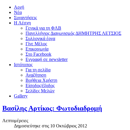
Αρχή
Νέα
Συναντήσεις
Η Λέσχη
Γενικά για τη ΦΛΒ
Πανελλήνιος Διαγωνισμός ΔΗΜΗΤΡΗΣ ΛΕΤΣΙΟΣ
Συλλογικά έργα
Γίνε Μέλος
Επικοινωνία
Στο Facebook
Εγγραφή σε newsletter
Ιστότοπος
Για τη σελίδα
Αναζήτηση
Βοήθεια Χρήστη
Είσοδος/έξοδος
Σελίδες Μελών
Gallery
Βασίλης Αρτίκος: Φωτοδιαδρομή
Λεπτομέρειες
Δημοσιεύτηκε στις 10 Οκτώβριος 2012