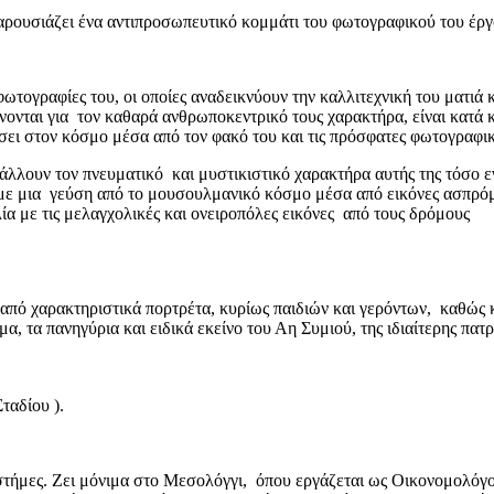
ουσιάζει ένα αντιπροσωπευτικό κομμάτι του φωτογραφικού του έργ
ωτογραφίες του, οι οποίες αναδεικνύουν την καλλιτεχνική του ματιά
νονται για τον καθαρά ανθρωποκεντρικό τους χαρακτήρα, είναι κατά 
σει στον κόσμο μέσα από τον φακό του και τις πρόσφατες φωτογραφικ
άλλουν τον πνευματικό και μυστικιστικό χαρακτήρα αυτής της τόσο 
ε μια γεύση από το μουσουλμανικό κόσμο μέσα από εικόνες ασπρόμα
α με τις μελαγχολικές και ονειροπόλες εικόνες από τους δρόμους
 από χαρακτηριστικά πορτρέτα, κυρίως παιδιών και γερόντων, καθώς κ
, τα πανηγύρια και ειδικά εκείνο του Αη Συμιού, της ιδιαίτερης πατρ
ταδίου ).
τήμες. Ζει μόνιμα στο Μεσολόγγι, όπου εργάζεται ως Οικονομολόγο