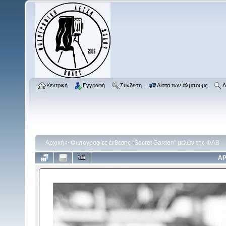
Κεντρική
Εγγραφή
Σύνδεση
Λίστα των άλμπουμς
Α
Αρχική
>
Φωτογραφίες έκθεσης "Secret Garden" μελών της ΦΛΒ
ΑΡ