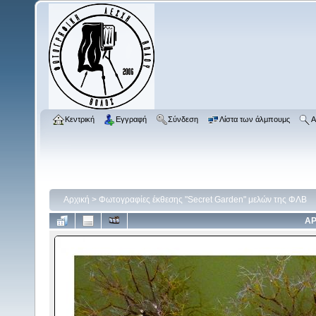
Κεντρική
Εγγραφή
Σύνδεση
Λίστα των άλμπουμς
Α
Αρχική
>
Φωτογραφίες έκθεσης "Secret Garden" μελών της ΦΛΒ
ΑΡ