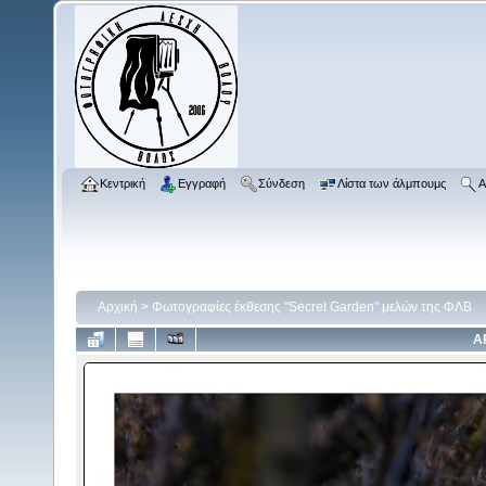
Κεντρική
Εγγραφή
Σύνδεση
Λίστα των άλμπουμς
Α
Αρχική
>
Φωτογραφίες έκθεσης "Secret Garden" μελών της ΦΛΒ
Α